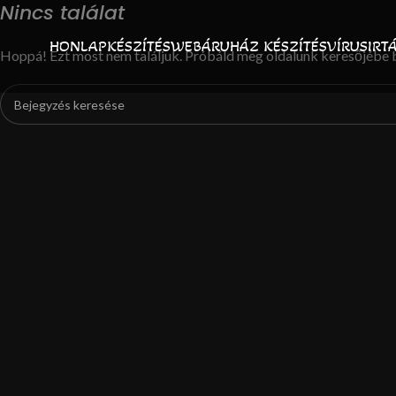
Nincs találat
HONLAPKÉSZÍTÉS
WEBÁRUHÁZ KÉSZÍTÉS
VÍRUSIRT
Hoppá! Ezt most nem találjuk. Próbáld meg oldalunk keresőjébe be